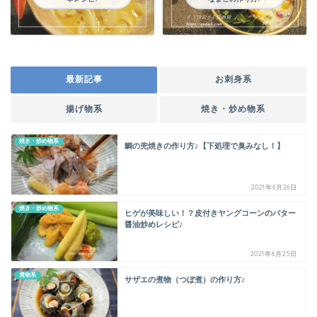
最新記事
お刺身系
揚げ物系
焼き・炒め物系
焼き・炒め物系
鯛の兜焼きの作り方♪【下処理で臭みなし！】
2021年6月26日
焼き・炒め物系
ヒゲが美味しい！？皮付きヤングコーンのバター
醤油炒めレシピ♪
2021年6月25日
煮物系
サザエの煮物（つぼ煮）の作り方♪