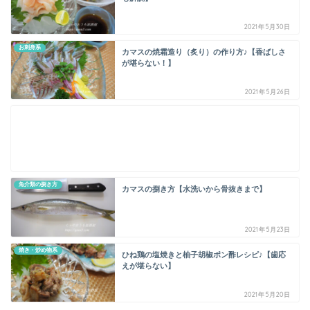
2021年5月30日
お刺身系
カマスの焼霜造り（炙り）の作り方♪【香ばしさ
が堪らない！】
2021年5月26日
魚介類の捌き方
カマスの捌き方【水洗いから骨抜きまで】
2021年5月23日
焼き・炒め物系
ひね鶏の塩焼きと柚子胡椒ポン酢レシピ♪【歯応
えが堪らない】
2021年5月20日