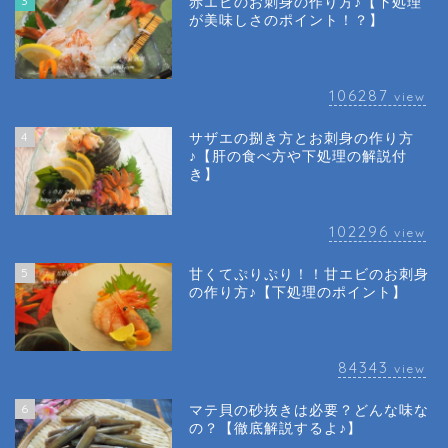
3
赤エビのお刺身の作り方♪【下処理
が美味しさのポイント！？】
106287
view
4
サザエの捌き方とお刺身の作り方
♪【肝の食べ方や下処理の解説付
き】
102296
view
5
甘くてぷりぷり！！甘エビのお刺身
の作り方♪【下処理のポイント】
84343
view
6
マテ貝の砂抜きは必要？どんな味な
の？【徹底解説するよ♪】