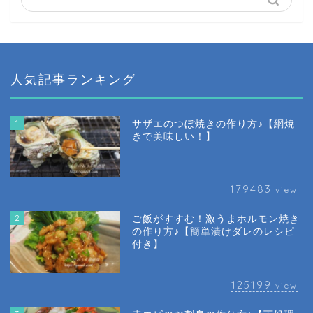
人気記事ランキング
1
サザエのつぼ焼きの作り方♪【網焼
きで美味しい！】
179483
view
2
ご飯がすすむ！激うまホルモン焼き
の作り方♪【簡単漬けダレのレシピ
付き】
125199
view