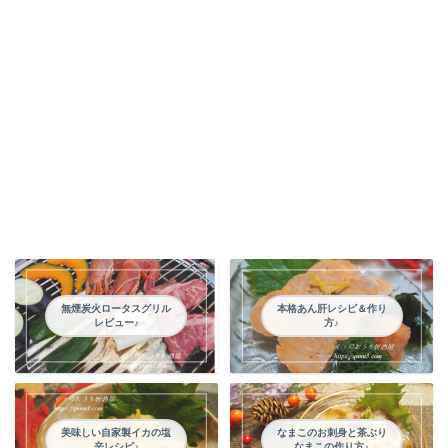
無煙炭火ロータスグリル
本格あん肝レシピ＆作り
レビュー♪
方♪
美味しい自家製イカの塩
なまこのお刺身と茶ぶり
辛レシピ♪
なまこの作り方♪