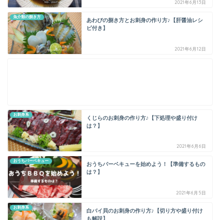
2021年6月13日
魚介類の捌き方
あわびの捌き方とお刺身の作り方♪【肝醤油レシ
ピ付き】
2021年6月12日
お刺身系
くじらのお刺身の作り方♪【下処理や盛り付け
は？】
2021年6月6日
おうちバーベキュー
おうちバーベキューを始めよう！【準備するもの
は？】
2021年6月5日
お刺身系
白バイ貝のお刺身の作り方♪【切り方や盛り付け
も解説】