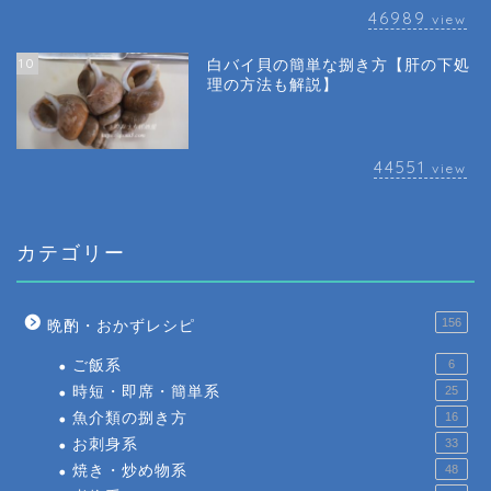
46989
view
10
白バイ貝の簡単な捌き方【肝の下処
理の方法も解説】
44551
view
カテゴリー
156
晩酌・おかずレシピ
ご飯系
6
時短・即席・簡単系
25
魚介類の捌き方
16
お刺身系
33
焼き・炒め物系
48