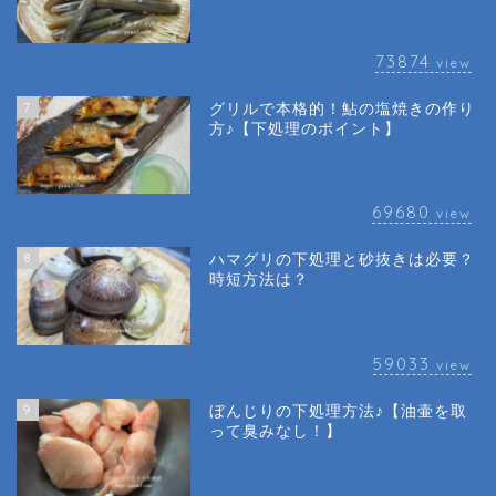
73874
view
7
グリルで本格的！鮎の塩焼きの作り
方♪【下処理のポイント】
69680
view
8
ハマグリの下処理と砂抜きは必要？
時短方法は？
59033
view
9
ぼんじりの下処理方法♪【油壷を取
って臭みなし！】