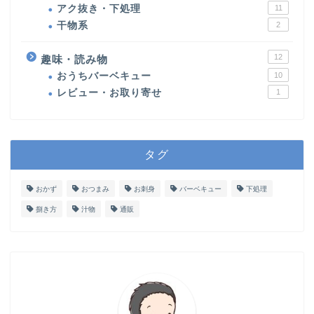
アク抜き・下処理
11
干物系
2
12
趣味・読み物
おうちバーベキュー
10
レビュー・お取り寄せ
1
タグ
おかず
おつまみ
お刺身
バーベキュー
下処理
捌き方
汁物
通販