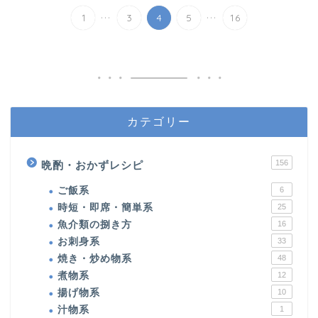
...
...
1
3
4
5
16
カテゴリー
156
晩酌・おかずレシピ
ご飯系
6
時短・即席・簡単系
25
魚介類の捌き方
16
お刺身系
33
焼き・炒め物系
48
煮物系
12
揚げ物系
10
汁物系
1