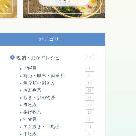
り方♪
カテゴリー
晩酌・おかずレシピ
156
ご飯系
6
時短・即席・簡単系
25
魚介類の捌き方
16
お刺身系
33
焼き・炒め物系
48
煮物系
12
揚げ物系
10
汁物系
1
アク抜き・下処理
11
干物系
2