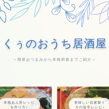
くぅのおうち居酒屋
～簡単おつまみから本格和食までご紹介～
本格あん肝レシピ
美味しい自家製イ
＆作り方♪
カの塩辛レシピ♪