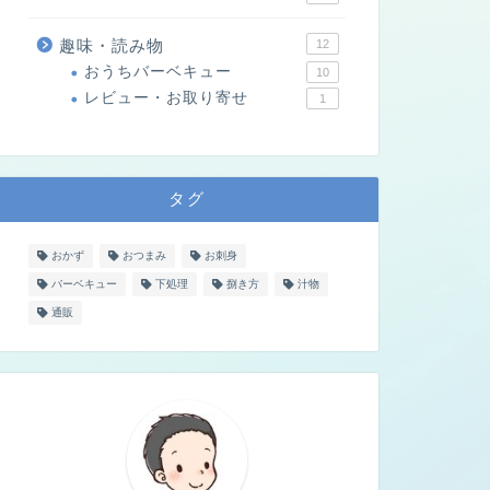
趣味・読み物
12
おうちバーベキュー
10
レビュー・お取り寄せ
1
タグ
おかず
おつまみ
お刺身
バーベキュー
下処理
捌き方
汁物
通販