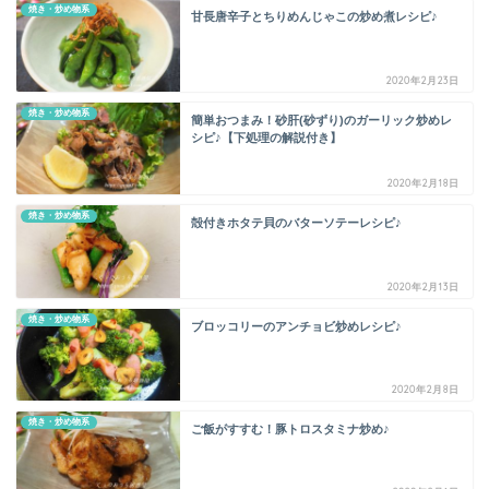
焼き・炒め物系
甘長唐辛子とちりめんじゃこの炒め煮レシピ♪
2020年2月23日
焼き・炒め物系
簡単おつまみ！砂肝(砂ずり)のガーリック炒めレ
シピ♪【下処理の解説付き】
2020年2月18日
焼き・炒め物系
殻付きホタテ貝のバターソテーレシピ♪
2020年2月13日
焼き・炒め物系
ブロッコリーのアンチョビ炒めレシピ♪
2020年2月8日
焼き・炒め物系
ご飯がすすむ！豚トロスタミナ炒め♪