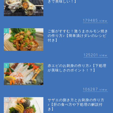
きで美味しい！】
179485
view
2
ご飯がすすむ！激うまホルモン焼き
の作り方♪【簡単漬けダレのレシピ
付き】
125201
view
3
赤エビのお刺身の作り方♪【下処理
が美味しさのポイント！？】
106287
view
4
サザエの捌き方とお刺身の作り方
♪【肝の食べ方や下処理の解説付
き】