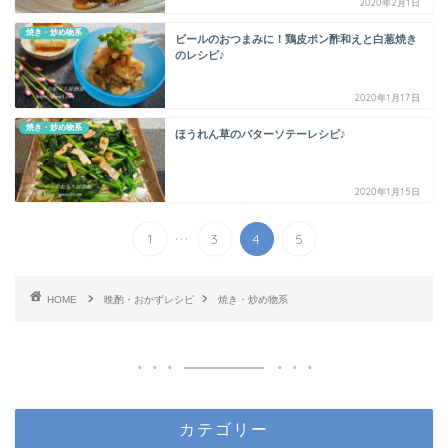
2020年2月1日
焼き・炒め物系
ビールのおつまみに！鶏皮ポン酢和えと白葱焼き
のレシピ♪
2020年1月17日
焼き・炒め物系
ほうれん草のバターソテーレシピ♪
2020年1月15日
...
1
3
4
5
HOME
晩酌・おかずレシピ
焼き・炒め物系
カテゴリー