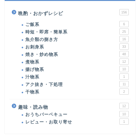
156
晩酌・おかずレシピ
ご飯系
6
時短・即席・簡単系
25
魚介類の捌き方
16
お刺身系
33
焼き・炒め物系
48
煮物系
12
揚げ物系
10
汁物系
1
アク抜き・下処理
11
干物系
2
12
趣味・読み物
おうちバーベキュー
10
レビュー・お取り寄せ
1