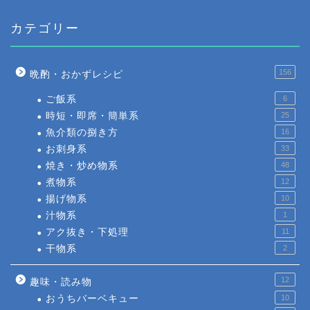
カテゴリー
156
晩酌・おかずレシピ
ご飯系
6
時短・即席・簡単系
25
魚介類の捌き方
16
お刺身系
33
焼き・炒め物系
48
煮物系
12
揚げ物系
10
汁物系
1
アク抜き・下処理
11
干物系
2
12
趣味・読み物
おうちバーベキュー
10