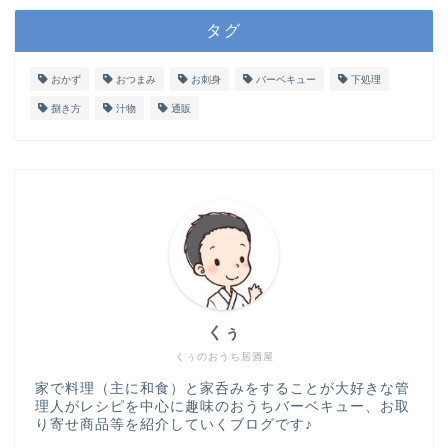
タグ
おかず
おつまみ
お刺身
バーベキュー
下処理
捌き方
汁物
通販
くぅ
くぅのおうち居酒屋
家で料理（主に和食）と家呑みをすることが大好きな管
理人がレシピを中心に趣味のおうちバーベキュー、お取
り寄せ商品等を紹介していくブログです♪