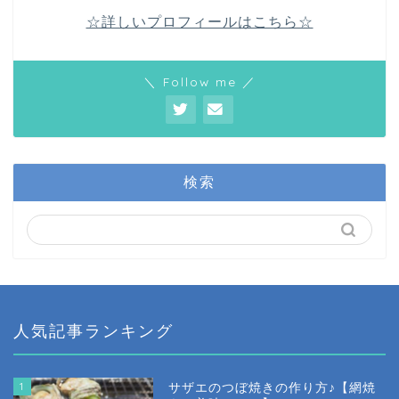
☆詳しいプロフィールはこちら☆
＼ Follow me ／
検索
人気記事ランキング
1
サザエのつぼ焼きの作り方♪【網焼