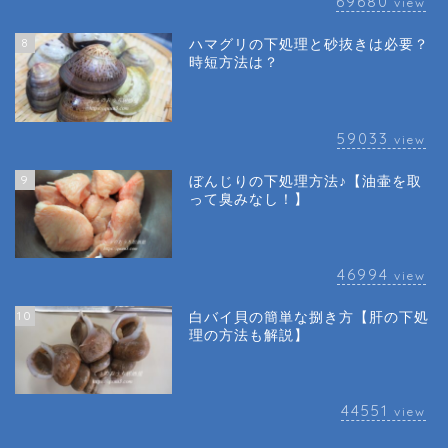
69680
view
8
ハマグリの下処理と砂抜きは必要？
時短方法は？
59033
view
9
ぼんじりの下処理方法♪【油壷を取
って臭みなし！】
46994
view
10
白バイ貝の簡単な捌き方【肝の下処
理の方法も解説】
44551
view