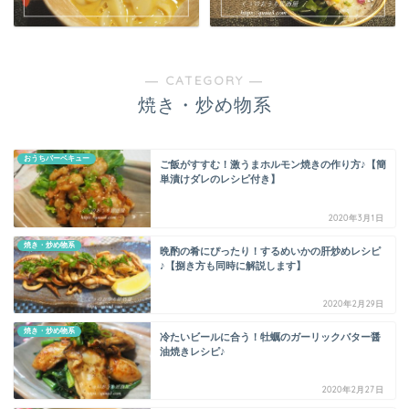
― CATEGORY ―
焼き・炒め物系
おうちバーベキュー
ご飯がすすむ！激うまホルモン焼きの作り方♪【簡
単漬けダレのレシピ付き】
2020年3月1日
焼き・炒め物系
晩酌の肴にぴったり！するめいかの肝炒めレシピ
♪【捌き方も同時に解説します】
2020年2月29日
焼き・炒め物系
冷たいビールに合う！牡蠣のガーリックバター醤
油焼きレシピ♪
2020年2月27日