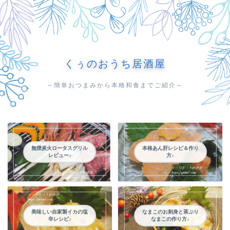
くぅのおうち居酒屋
～簡単おつまみから本格和食までご紹介～
無煙炭火ロータスグリル
本格あん肝レシピ＆作り
レビュー♪
方♪
美味しい自家製イカの塩
なまこのお刺身と茶ぶり
辛レシピ♪
なまこの作り方♪