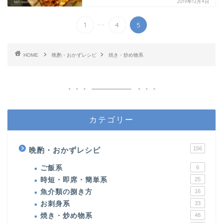
2019年12月4日
...
1
4
5
HOME
晩酌・おかずレシピ
焼き・炒め物系
カテゴリー
156
晩酌・おかずレシピ
ご飯系
6
時短・即席・簡単系
25
魚介類の捌き方
16
お刺身系
33
焼き・炒め物系
48