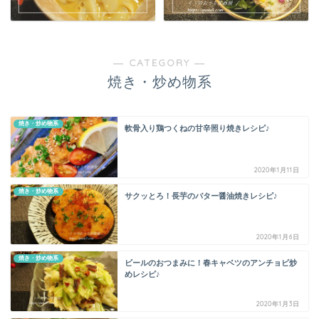
― CATEGORY ―
焼き・炒め物系
焼き・炒め物系
軟骨入り鶏つくねの甘辛照り焼きレシピ♪
2020年1月11日
焼き・炒め物系
サクッとろ！長芋のバター醤油焼きレシピ♪
2020年1月6日
焼き・炒め物系
ビールのおつまみに！春キャベツのアンチョビ炒
めレシピ♪
2020年1月3日