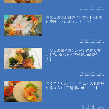
125202
view
3
赤エビのお刺身の作り方♪【下処理
が美味しさのポイント！？】
106292
view
4
サザエの捌き方とお刺身の作り方
♪【肝の食べ方や下処理の解説付
き】
102297
view
5
甘くてぷりぷり！！甘エビのお刺身
の作り方♪【下処理のポイント】
84344
view