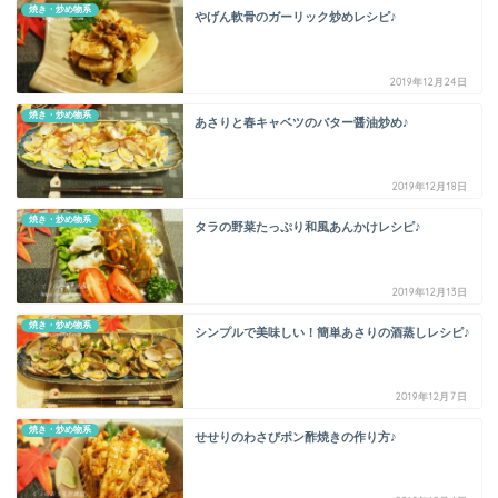
焼き・炒め物系
やげん軟骨のガーリック炒めレシピ♪
2019年12月24日
焼き・炒め物系
あさりと春キャベツのバター醤油炒め♪
2019年12月18日
焼き・炒め物系
タラの野菜たっぷり和風あんかけレシピ♪
2019年12月13日
焼き・炒め物系
シンプルで美味しい！簡単あさりの酒蒸しレシピ♪
2019年12月7日
焼き・炒め物系
せせりのわさびポン酢焼きの作り方♪