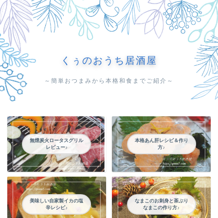
くぅのおうち居酒屋
～簡単おつまみから本格和食までご紹介～
無煙炭火ロータスグリル
本格あん肝レシピ＆作り
レビュー♪
方♪
美味しい自家製イカの塩
なまこのお刺身と茶ぶり
辛レシピ♪
なまこの作り方♪