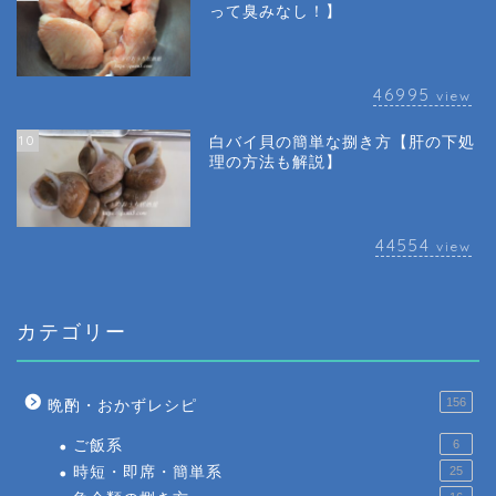
って臭みなし！】
46995
view
10
白バイ貝の簡単な捌き方【肝の下処
理の方法も解説】
44554
view
カテゴリー
156
晩酌・おかずレシピ
ご飯系
6
時短・即席・簡単系
25