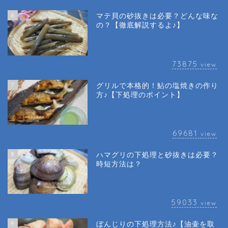
6
マテ貝の砂抜きは必要？どんな味な
の？【徹底解説するよ♪】
73875
view
7
グリルで本格的！鮎の塩焼きの作り
方♪【下処理のポイント】
69681
view
8
ハマグリの下処理と砂抜きは必要？
時短方法は？
59033
view
9
ぼんじりの下処理方法♪【油壷を取