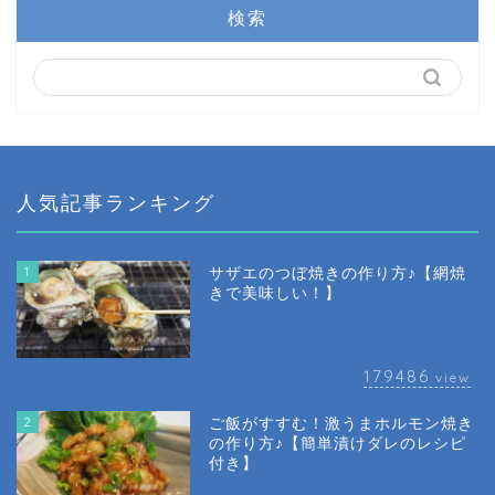
検索
人気記事ランキング
1
サザエのつぼ焼きの作り方♪【網焼
きで美味しい！】
179486
view
2
ご飯がすすむ！激うまホルモン焼き
の作り方♪【簡単漬けダレのレシピ
付き】