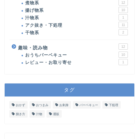
煮物系
12
揚げ物系
10
汁物系
1
アク抜き・下処理
11
干物系
2
12
趣味・読み物
おうちバーベキュー
10
レビュー・お取り寄せ
1
タグ
おかず
おつまみ
お刺身
バーベキュー
下処理
捌き方
汁物
通販