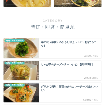
― CATEGORY ―
時短・即席・簡単系
時短・即席・簡単系
菜の花（菜種）のからし和えレシピ♪【茹でるコ
ツ】
2020年3月5日
時短・即席・簡単系
じゃが芋のチーズバターレシピ♪【簡単即席】
2020年3月3日
時短・即席・簡単系
グリルで簡単！新玉ねぎのカレーチーズ焼きレシ
ピ♪
2020年2月25日