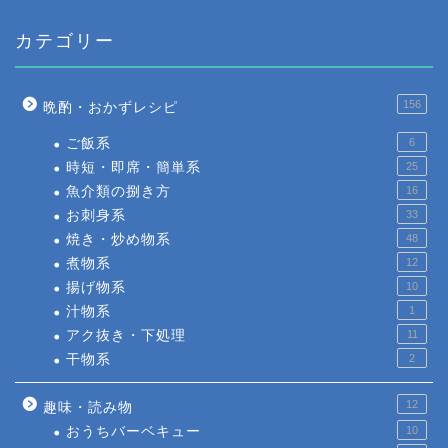
カテゴリー
156
晩酌・おかずレシピ
ご飯系
6
時短・即席・簡単系
25
魚介類の捌き方
16
お刺身系
33
焼き・炒め物系
48
煮物系
12
揚げ物系
10
汁物系
1
アク抜き・下処理
11
干物系
2
12
趣味・読み物
おうちバーベキュー
10