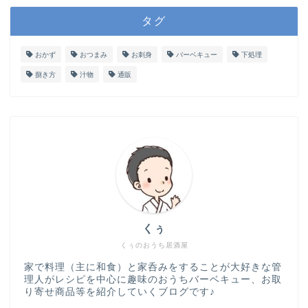
タグ
おかず
おつまみ
お刺身
バーベキュー
下処理
捌き方
汁物
通販
くぅ
くぅのおうち居酒屋
家で料理（主に和食）と家呑みをすることが大好きな管
理人がレシピを中心に趣味のおうちバーベキュー、お取
り寄せ商品等を紹介していくブログです♪