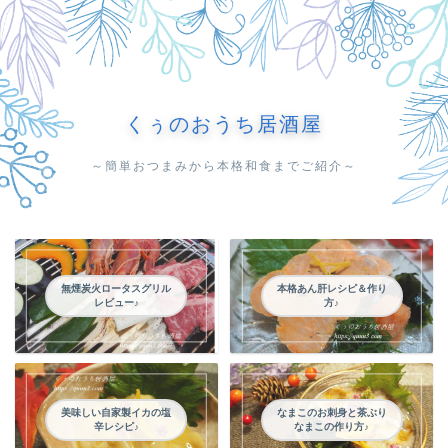
くぅのおうち居酒屋
～簡単おつまみから本格和食までご紹介～
無煙炭火ロータスグリル
本格あん肝レシピ＆作り
レビュー♪
方♪
美味しい自家製イカの塩
なまこのお刺身と茶ぶり
辛レシピ♪
なまこの作り方♪