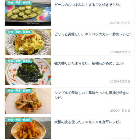
時短・即席・簡単系
ビールのおつまみに！まるごと焼きそら豆♪
2020年1月27日
時短・即席・簡単系
ピリっと美味しい、キャベツのカレー炒めレシピ♪
2020年1月26日
時短・即席・簡単系
磯の香りがたまらない、新物わかめのナムル♪
2020年1月23日
時短・即席・簡単系
シンプルで美味しい！薬味たっぷり厚揚げ焼きレ
シピ♪
2020年1月21日
時短・即席・簡単系
大根の皮を使ったシャキシャキ金平レシピ♪