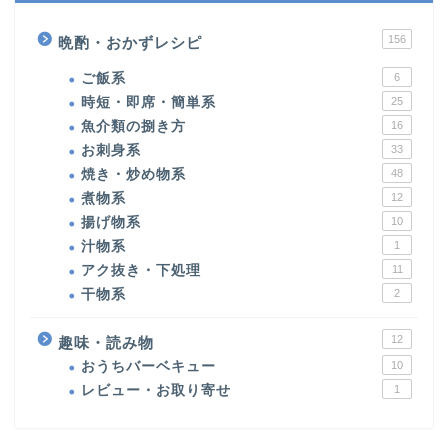
156
晩酌・おかずレシピ
ご飯系
6
時短・即席・簡単系
25
魚介類の捌き方
16
お刺身系
33
焼き・炒め物系
48
煮物系
12
揚げ物系
10
汁物系
1
アク抜き・下処理
11
干物系
2
12
趣味・読み物
おうちバーベキュー
10
レビュー・お取り寄せ
1