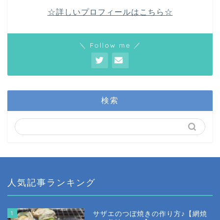
☆詳しいプロフィールはこちら☆
＼ Follow me ／
検索
人気記事ランキング
1
サザエのつぼ焼きの作り方♪【網焼