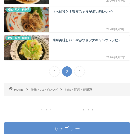
2020年1月19日
時短・即席・簡単系
さっぱりと！鶏皮みょうがポン酢レシピ♪
2020年1月18日
時短・即席・簡単系
簡単美味しい！やみつきツナキャベツレシピ♪
2020年1月12日
1
2
3
HOME
晩酌・おかずレシピ
時短・即席・簡単系
カテゴリー