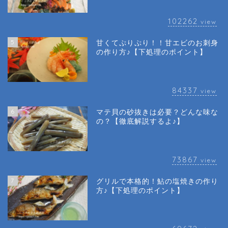
102262
view
5
甘くてぷりぷり！！甘エビのお刺身
の作り方♪【下処理のポイント】
84337
view
6
マテ貝の砂抜きは必要？どんな味な
の？【徹底解説するよ♪】
73867
view
7
グリルで本格的！鮎の塩焼きの作り
方♪【下処理のポイント】