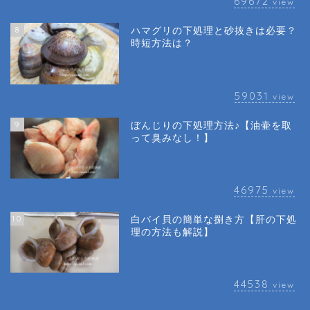
69672
view
8
ハマグリの下処理と砂抜きは必要？
時短方法は？
59031
view
9
ぼんじりの下処理方法♪【油壷を取
って臭みなし！】
46975
view
10
白バイ貝の簡単な捌き方【肝の下処
理の方法も解説】
44538
view