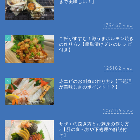
きで美味しい！】
179467
view
2
ご飯がすすむ！激うまホルモン焼き
の作り方♪【簡単漬けダレのレシピ
付き】
125182
view
3
赤エビのお刺身の作り方♪【下処理
が美味しさのポイント！？】
106256
view
4
サザエの捌き方とお刺身の作り方
♪【肝の食べ方や下処理の解説付
き】