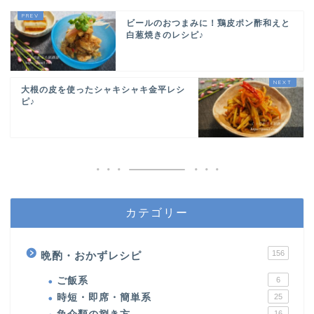
ビールのおつまみに！鶏皮ポン酢和えと
白葱焼きのレシピ♪
大根の皮を使ったシャキシャキ金平レシ
ピ♪
カテゴリー
156
晩酌・おかずレシピ
ご飯系
6
時短・即席・簡単系
25
16