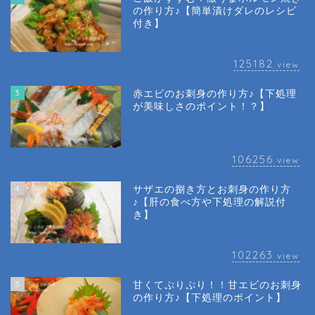
の作り方♪【簡単漬けダレのレシピ
付き】
125182
view
3
赤エビのお刺身の作り方♪【下処理
が美味しさのポイント！？】
106256
view
4
サザエの捌き方とお刺身の作り方
♪【肝の食べ方や下処理の解説付
き】
102263
view
5
甘くてぷりぷり！！甘エビのお刺身
の作り方♪【下処理のポイント】