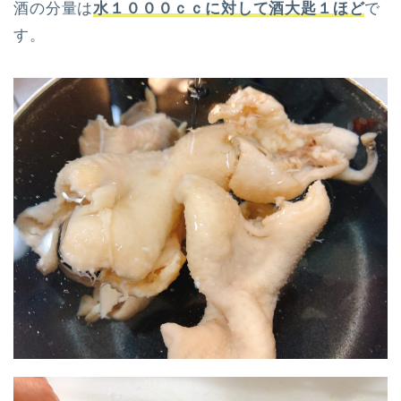
酒の分量は
水１０００ｃｃに対して酒大匙１ほど
で
す。