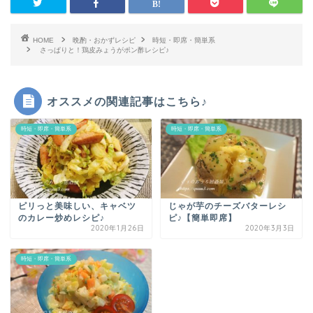
HOME
晩酌・おかずレシピ
時短・即席・簡単系
さっぱりと！鶏皮みょうがポン酢レシピ♪
オススメの関連記事はこちら♪
時短・即席・簡単系
時短・即席・簡単系
ピリっと美味しい、キャベツ
じゃが芋のチーズバターレシ
のカレー炒めレシピ♪
ピ♪【簡単即席】
2020年1月26日
2020年3月3日
時短・即席・簡単系