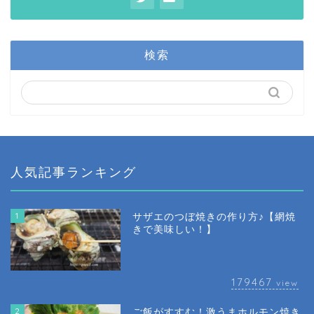
検索
人気記事ランキング
1
サザエのつぼ焼きの作り方♪【網焼
きで美味しい！】
179467
view
2
ご飯がすすむ！激うまホルモン焼き