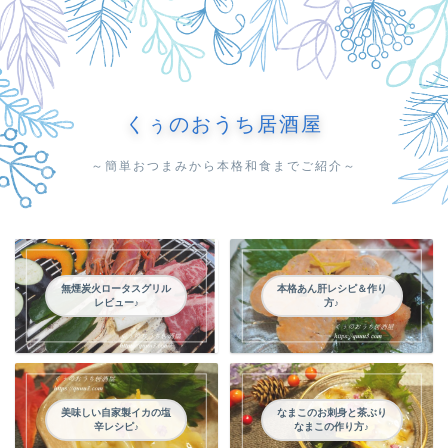
くぅのおうち居酒屋
～簡単おつまみから本格和食までご紹介～
無煙炭火ロータスグリル
本格あん肝レシピ＆作り
レビュー♪
方♪
美味しい自家製イカの塩
なまこのお刺身と茶ぶり
辛レシピ♪
なまこの作り方♪