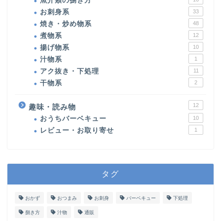
魚介類の捌き方
お刺身系
33
焼き・炒め物系
48
煮物系
12
揚げ物系
10
汁物系
1
アク抜き・下処理
11
干物系
2
12
趣味・読み物
おうちバーベキュー
10
レビュー・お取り寄せ
1
タグ
おかず
おつまみ
お刺身
バーベキュー
下処理
捌き方
汁物
通販