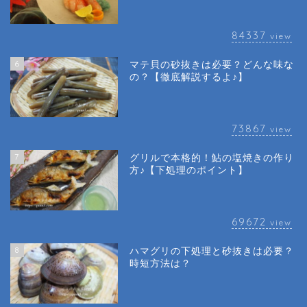
84337
view
6
マテ貝の砂抜きは必要？どんな味な
の？【徹底解説するよ♪】
73867
view
7
グリルで本格的！鮎の塩焼きの作り
方♪【下処理のポイント】
69672
view
8
ハマグリの下処理と砂抜きは必要？
時短方法は？