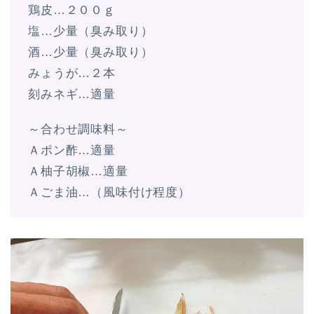
鶏皮…２００ｇ
塩…少量（臭み取り）
酒…少量（臭み取り）
みょうが…２本
刻みネギ…適量
～合わせ調味料～
Ａポン酢…適量
Ａ柚子胡椒…適量
Ａごま油…（風味付け程度）