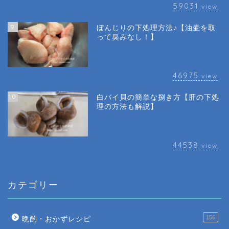
59031
view
9
ぼんじりの下処理方法♪【油壷を取
って臭みなし！】
46975
view
10
白バイ貝の簡単な捌き方【肝の下処
理の方法も解説】
44538
view
カテゴリー
156
晩酌・おかずレシピ