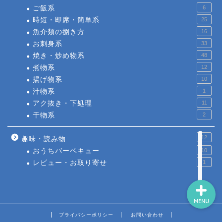
ご飯系
6
時短・即席・簡単系
25
魚介類の捌き方
16
お刺身系
33
焼き・炒め物系
48
煮物系
12
揚げ物系
10
汁物系
1
アク抜き・下処理
11
干物系
2
12
趣味・読み物
おうちバーベキュー
10
レビュー・お取り寄せ
1
MENU
プライバシーポリシー
お問い合わせ