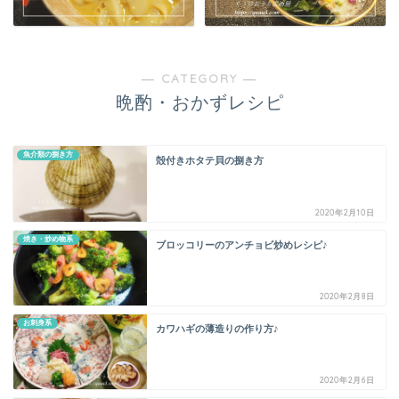
― CATEGORY ―
晩酌・おかずレシピ
魚介類の捌き方
殻付きホタテ貝の捌き方
2020年2月10日
焼き・炒め物系
ブロッコリーのアンチョビ炒めレシピ♪
2020年2月8日
お刺身系
カワハギの薄造りの作り方♪
2020年2月6日