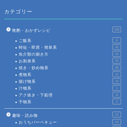
カテゴリー
156
晩酌・おかずレシピ
ご飯系
6
時短・即席・簡単系
25
魚介類の捌き方
16
お刺身系
33
焼き・炒め物系
48
煮物系
12
揚げ物系
10
汁物系
1
アク抜き・下処理
11
干物系
2
12
趣味・読み物
おうちバーベキュー
10