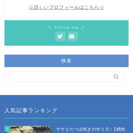
☆詳しいプロフィールはこちら☆
＼ Follow me ／
検索
人気記事ランキング
1
サザエのつぼ焼きの作り方♪【網焼