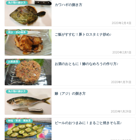
魚介類の捌き方
カワハギの捌き方
2020年2月4日
焼き・炒め物系
ご飯がすすむ！豚トロスタミナ炒め♪
2020年2月1日
お刺身系
お酒のおともに！鯵のなめろうの作り方♪
2020年1月31日
魚介類の捌き方
鯵（アジ）の捌き方
2020年1月29日
時短・即席・簡単系
ビールのおつまみに！まるごと焼きそら豆♪