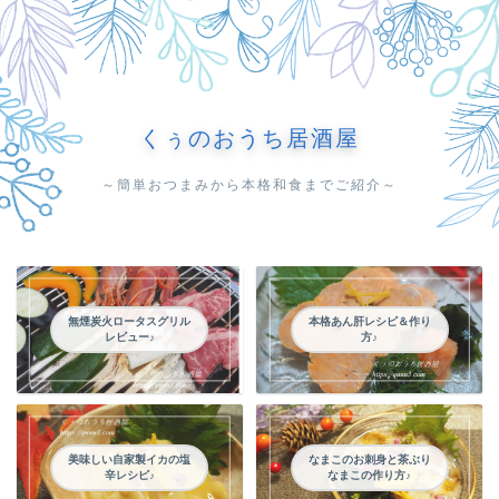
くぅのおうち居酒屋
～簡単おつまみから本格和食までご紹介～
無煙炭火ロータスグリル
本格あん肝レシピ＆作り
レビュー♪
方♪
美味しい自家製イカの塩
なまこのお刺身と茶ぶり
辛レシピ♪
なまこの作り方♪