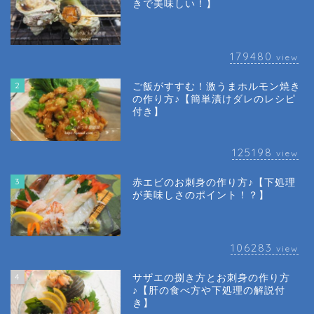
きで美味しい！】
179480
view
2
ご飯がすすむ！激うまホルモン焼き
の作り方♪【簡単漬けダレのレシピ
付き】
125198
view
3
赤エビのお刺身の作り方♪【下処理
が美味しさのポイント！？】
106283
view
4
サザエの捌き方とお刺身の作り方
♪【肝の食べ方や下処理の解説付
き】