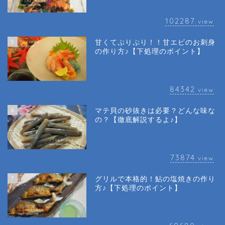
102287
view
5
甘くてぷりぷり！！甘エビのお刺身
の作り方♪【下処理のポイント】
84342
view
6
マテ貝の砂抜きは必要？どんな味な
の？【徹底解説するよ♪】
73874
view
7
グリルで本格的！鮎の塩焼きの作り
方♪【下処理のポイント】