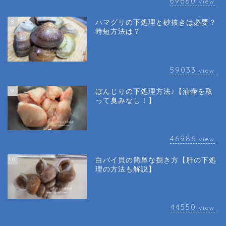
69680
view
8
ハマグリの下処理と砂抜きは必要？
時短方法は？
59033
view
9
ぼんじりの下処理方法♪【油壷を取
って臭みなし！】
46986
view
10
白バイ貝の簡単な捌き方【肝の下処
理の方法も解説】
44550
view