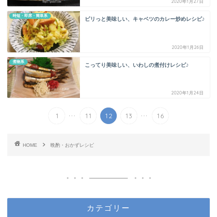
2020年1月27日
時短・即席・簡単系
ピリっと美味しい、キャベツのカレー炒めレシピ♪
2020年1月26日
煮物系
こってり美味しい、いわしの煮付けレシピ♪
2020年1月24日
...
...
1
11
12
13
16
HOME
晩酌・おかずレシピ
カテゴリー