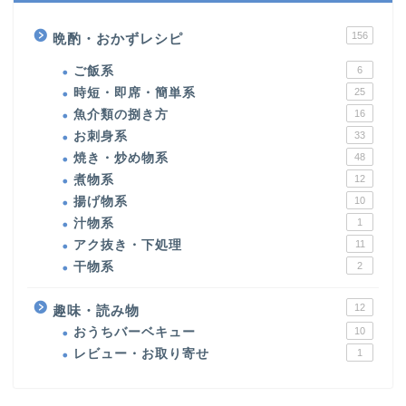
156
晩酌・おかずレシピ
ご飯系
6
時短・即席・簡単系
25
魚介類の捌き方
16
お刺身系
33
焼き・炒め物系
48
煮物系
12
揚げ物系
10
汁物系
1
アク抜き・下処理
11
干物系
2
12
趣味・読み物
おうちバーベキュー
10
レビュー・お取り寄せ
1