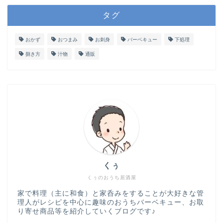
タグ
おかず
おつまみ
お刺身
バーベキュー
下処理
捌き方
汁物
通販
くぅ
くぅのおうち居酒屋
家で料理（主に和食）と家呑みをすることが大好きな管
理人がレシピを中心に趣味のおうちバーベキュー、お取
り寄せ商品等を紹介していくブログです♪