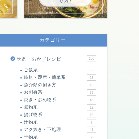
り方♪
カテゴリー
晩酌・おかずレシピ
156
ご飯系
6
時短・即席・簡単系
25
魚介類の捌き方
16
お刺身系
33
焼き・炒め物系
48
煮物系
12
揚げ物系
10
汁物系
1
アク抜き・下処理
11
干物系
2