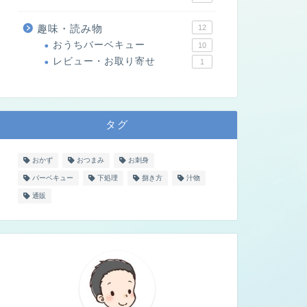
趣味・読み物
12
おうちバーベキュー
10
レビュー・お取り寄せ
1
タグ
おかず
おつまみ
お刺身
バーベキュー
下処理
捌き方
汁物
通販