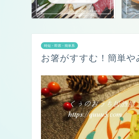
時短・即席・簡単系
お箸がすすむ！簡単や