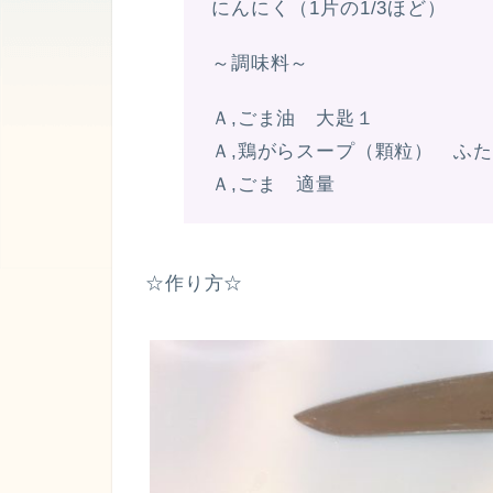
にんにく（1片の1/3ほど）
～調味料～
Ａ,ごま油 大匙１
Ａ,鶏がらスープ（顆粒） ふ
Ａ,ごま 適量
☆作り方☆