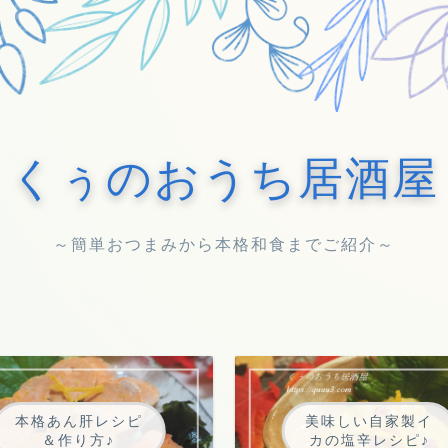
くぅのおうち居酒屋
～簡単おつまみから本格和食までご紹介～
本格あん肝レシピ
美味しい自家製イ
＆作り方♪
カの塩辛レシピ♪