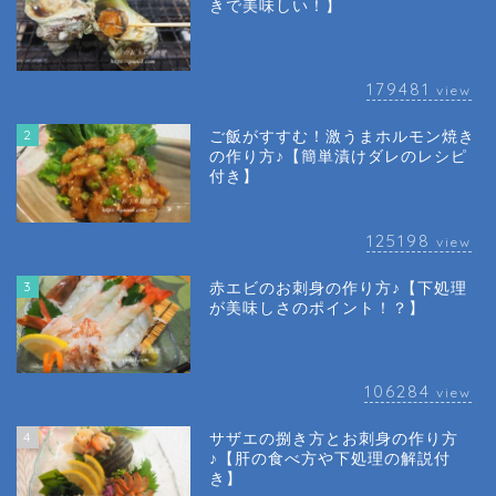
きで美味しい！】
179481
view
2
ご飯がすすむ！激うまホルモン焼き
の作り方♪【簡単漬けダレのレシピ
付き】
125198
view
3
赤エビのお刺身の作り方♪【下処理
が美味しさのポイント！？】
106284
view
4
サザエの捌き方とお刺身の作り方
♪【肝の食べ方や下処理の解説付
き】