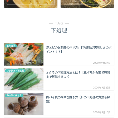
― TAG ―
下処理
お刺身系
赤エビのお刺身の作り方♪【下処理が美味しさのポ
イント！？】
2020年9月27日
アク抜き・下処理
オクラの下処理方法とは？【板ずりから茹で時間
まで解説するよ♪】
2020年9月22日
魚介類の捌き方
白バイ貝の簡単な捌き方【肝の下処理の方法も解
説】
2020年8月15日