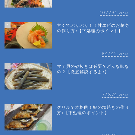
102291
view
5
甘くてぷりぷり！！甘エビのお刺身
の作り方♪【下処理のポイント】
84342
view
6
マテ貝の砂抜きは必要？どんな味な
の？【徹底解説するよ♪】
73874
view
7
グリルで本格的！鮎の塩焼きの作り
方♪【下処理のポイント】