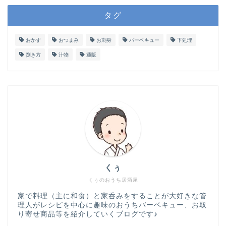
タグ
おかず
おつまみ
お刺身
バーベキュー
下処理
捌き方
汁物
通販
くぅ
くぅのおうち居酒屋
家で料理（主に和食）と家呑みをすることが大好きな管
理人がレシピを中心に趣味のおうちバーベキュー、お取
り寄せ商品等を紹介していくブログです♪