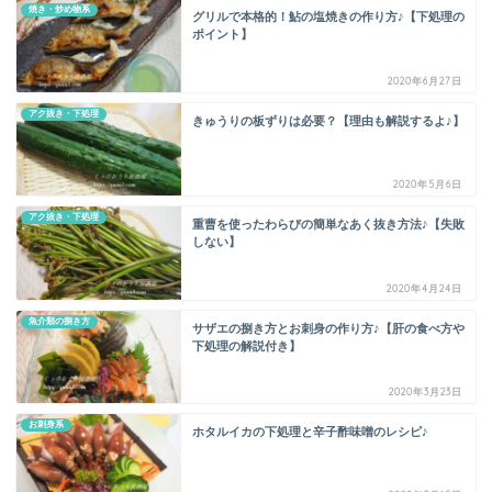
焼き・炒め物系
グリルで本格的！鮎の塩焼きの作り方♪【下処理の
ポイント】
2020年6月27日
アク抜き・下処理
きゅうりの板ずりは必要？【理由も解説するよ♪】
2020年5月6日
アク抜き・下処理
重曹を使ったわらびの簡単なあく抜き方法♪【失敗
しない】
2020年4月24日
魚介類の捌き方
サザエの捌き方とお刺身の作り方♪【肝の食べ方や
下処理の解説付き】
2020年3月23日
お刺身系
ホタルイカの下処理と辛子酢味噌のレシピ♪