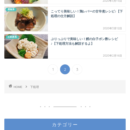
2020年3月15日
煮物系
こってり美味しい！鶏レバーの甘辛煮レシピ♪【下
処理の仕方解説】
2020年3月12日
お刺身系
ぷりっぷりで美味しい！鱈の白子ポン酢レシピ
♪【下処理方法も解説するよ】
2020年2月16日
1
2
3
HOME
下処理
カテゴリー