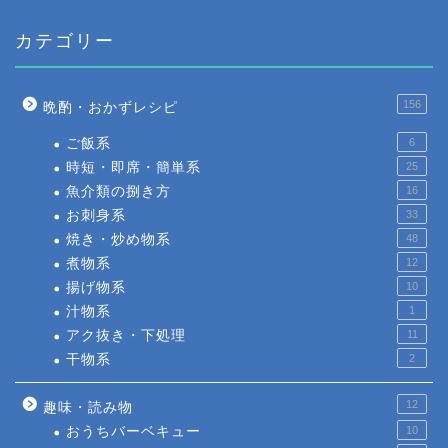
カテゴリー
156
晩酌・おかずレシピ
ご飯系
6
時短・即席・簡単系
25
魚介類の捌き方
16
お刺身系
33
焼き・炒め物系
48
煮物系
12
揚げ物系
10
汁物系
1
アク抜き・下処理
11
干物系
2
12
趣味・読み物
おうちバーベキュー
10