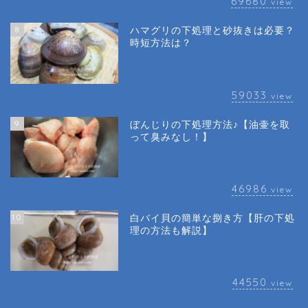
69680
view
8
ハマグリの下処理と砂抜きは必要？
時短方法は？
59033
view
9
ぼんじりの下処理方法♪【油壷を取
って臭みなし！】
46986
view
10
白バイ貝の簡単な捌き方【肝の下処
理の方法も解説】
44550
view