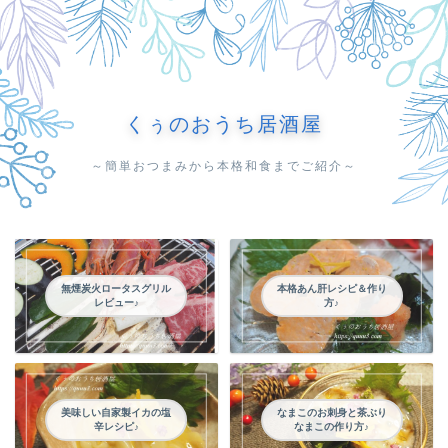
くぅのおうち居酒屋
～簡単おつまみから本格和食までご紹介～
無煙炭火ロータスグリル
本格あん肝レシピ＆作り
レビュー♪
方♪
美味しい自家製イカの塩
なまこのお刺身と茶ぶり
辛レシピ♪
なまこの作り方♪