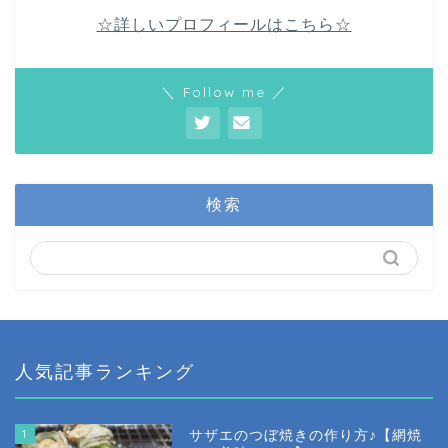
☆詳しいプロフィールはこちら☆
＼ Follow me ／
検索
人気記事ランキング
1
サザエのつぼ焼きの作り方♪【網焼