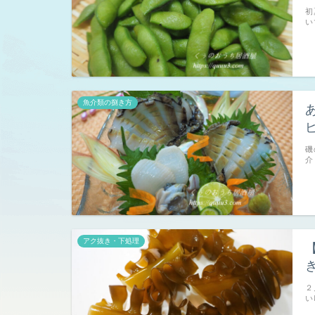
初
い
魚介類の捌き方
磯
介
アク抜き・下処理
２
い