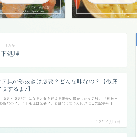
― TAG ―
下処理
マテ貝の砂抜きは必要？どんな味なの？【徹底
解説するよ♪】
（３月～５月頃）になると旬を迎える細長い形をしたマテ貝。 『砂抜き
必要なの？』『下処理は必要？』と疑問に思う方向けにこの記事を作
 …
2022年4月3日