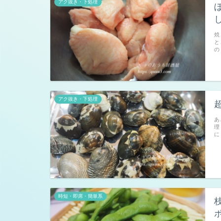
アク抜き・下処理
焼
と
の
アク抜き・下処理
あ
理
に
時短・即席・簡単系