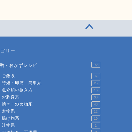
テゴリー
酌・おかずレシピ
156
ご飯系
6
時短・即席・簡単系
25
魚介類の捌き方
16
お刺身系
33
焼き・炒め物系
48
煮物系
12
揚げ物系
10
汁物系
1