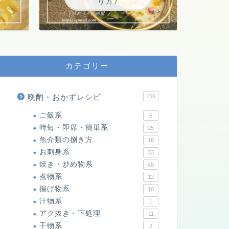
り方♪
カテゴリー
晩酌・おかずレシピ
156
ご飯系
6
時短・即席・簡単系
25
魚介類の捌き方
16
お刺身系
33
焼き・炒め物系
48
煮物系
12
揚げ物系
10
汁物系
1
アク抜き・下処理
11
干物系
2