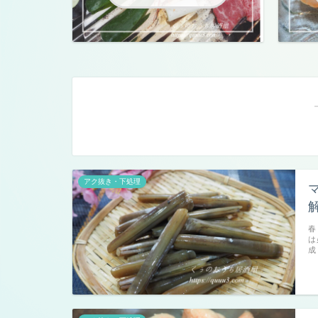
アク抜き・下処理
春
は
成