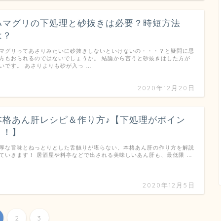
ハマグリの下処理と砂抜きは必要？時短方法
は？
マグリってあさりみたいに砂抜きしないといけないの・・・？と疑問に思
方もおられるのではないでしょうか。 結論から言うと砂抜きはした方が
いです。 あさりよりも砂が入っ …
2020年12月20日
本格あん肝レシピ＆作り方♪【下処理がポイン
ト！】
厚な旨味とねっとりとした舌触りが堪らない、本格あん肝の作り方を解説
ていきます！ 居酒屋や料亭などで出される美味しいあん肝も、最低限 …
2020年12月5日
2
3