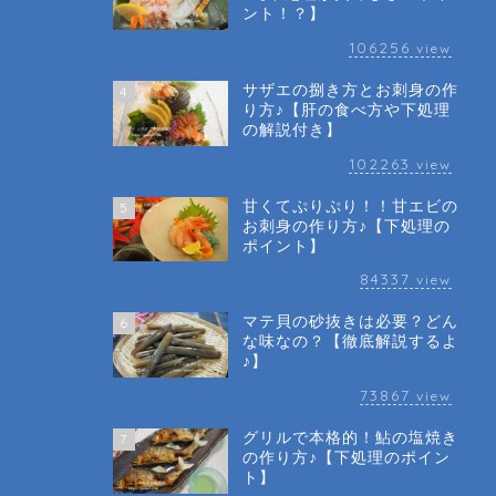
ント！？】
106256
view
サザエの捌き方とお刺身の作
4
り方♪【肝の食べ方や下処理
の解説付き】
102263
view
甘くてぷりぷり！！甘エビの
5
お刺身の作り方♪【下処理の
ポイント】
84337
view
マテ貝の砂抜きは必要？どん
6
な味なの？【徹底解説するよ
♪】
73867
view
グリルで本格的！鮎の塩焼き
7
の作り方♪【下処理のポイン
ト】