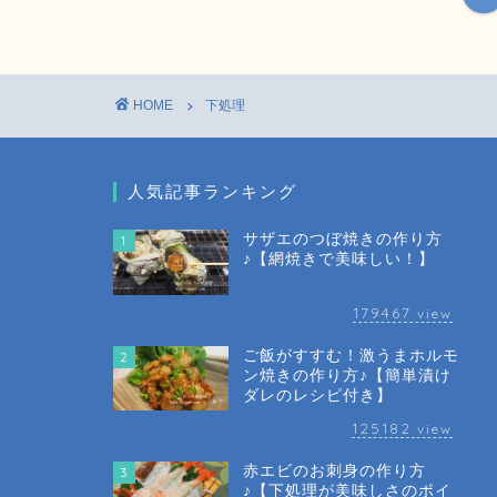
HOME
下処理
人気記事ランキング
サザエのつぼ焼きの作り方
1
♪【網焼きで美味しい！】
179467
view
ご飯がすすむ！激うまホルモ
2
ン焼きの作り方♪【簡単漬け
ダレのレシピ付き】
125182
view
赤エビのお刺身の作り方
3
♪【下処理が美味しさのポイ