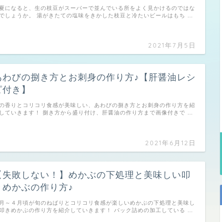
夏になると、生の枝豆がスーパーで並んでいる所をよく見かけるのではな
でしょうか。 湯がきたての塩味をきかした枝豆と冷たいビールはもち …
2021年7月5日
あわびの捌き方とお刺身の作り方♪【肝醤油レシ
ピ付き】
の香りとコリコリ食感が美味しい、あわびの捌き方とお刺身の作り方を紹
していきます！ 捌き方から盛り付け、肝醤油の作り方まで画像付きで …
2021年6月12日
【失敗しない！】めかぶの下処理と美味しい叩
きめかぶの作り方♪
月～４月頃が旬のねばりとコリコリ食感が楽しいめかぶの下処理と美味し
叩きめかぶの作り方を紹介していきます！ パック詰めの加工している …