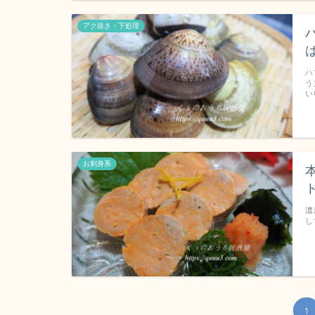
アク抜き・下処理
ハ
う
い
お刺身系
濃
し
1