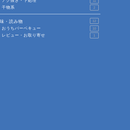
アク抜き・下処理
11
干物系
2
味・読み物
12
おうちバーベキュー
10
レビュー・お取り寄せ
1