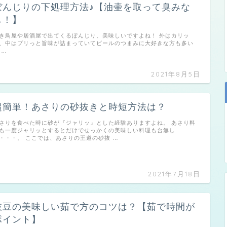
ぼんじりの下処理方法♪【油壷を取って臭みな
し！】
き鳥屋や居酒屋で出てくるぼんじり、美味しいですよね！ 外はカリッ
、中はプリっと旨味が詰まっていてビールのつまみに大好きな方も多い
 …
2021年8月5日
超簡単！あさりの砂抜きと時短方法は？
さりを食べた時に砂が『ジャリッ』とした経験ありますよね。 あさり料
も一度ジャリッとするとだけでせっかくの美味しい料理も台無し
・・・。 ここでは、あさりの王道の砂抜 …
2021年7月18日
枝豆の美味しい茹で方のコツは？【茹で時間が
ポイント】