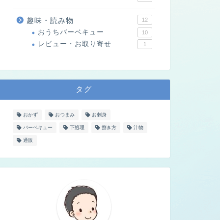
趣味・読み物
12
おうちバーベキュー
10
レビュー・お取り寄せ
1
タグ
おかず
おつまみ
お刺身
バーベキュー
下処理
捌き方
汁物
通販