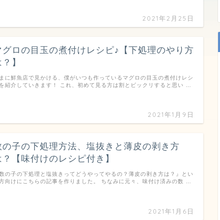
2021年2月25日
マグロの目玉の煮付けレシピ♪【下処理のやり方
は？】
まに鮮魚店で見かける、僕がいつも作っているマグロの目玉の煮付けレシ
を紹介していきます！ これ、初めて見る方は割とビックリすると思い …
2021年1月9日
数の子の下処理方法、塩抜きと薄皮の剥き方
は？【味付けのレシピ付き】
数の子の下処理と塩抜きってどうやってやるの？薄皮の剥き方は？』とい
方向けにこちらの記事を作りました。 ちなみに元々、味付け済みの数 …
2021年1月6日