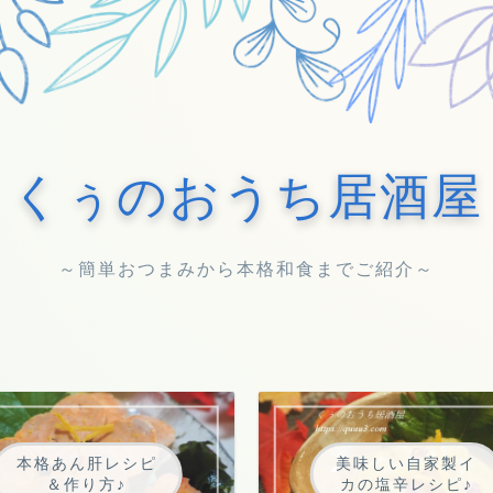
くぅのおうち居酒屋
～簡単おつまみから本格和食までご紹介～
本格あん肝レシピ
美味しい自家製イ
＆作り方♪
カの塩辛レシピ♪