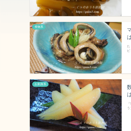
煮物系
た
ピ
お刺身系
『
う