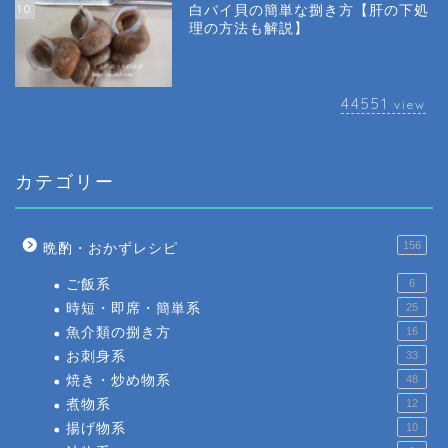
10
白バイ貝の簡単な捌き方【肝の下処
理の方法も解説】
44551
view
カテゴリー
156
晩酌・おかずレシピ
ご飯系
6
時短・即席・簡単系
25
魚介類の捌き方
16
お刺身系
33
焼き・炒め物系
48
煮物系
12
揚げ物系
10