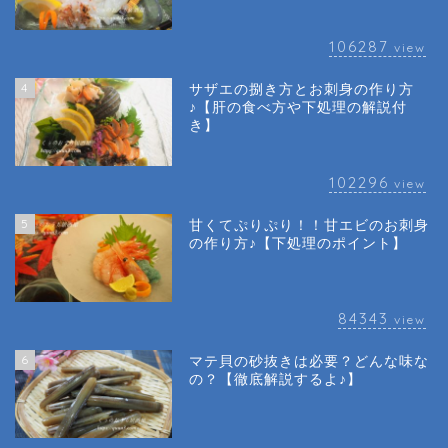
106287
view
4
サザエの捌き方とお刺身の作り方
♪【肝の食べ方や下処理の解説付
き】
102296
view
5
甘くてぷりぷり！！甘エビのお刺身
の作り方♪【下処理のポイント】
84343
view
6
マテ貝の砂抜きは必要？どんな味な
の？【徹底解説するよ♪】