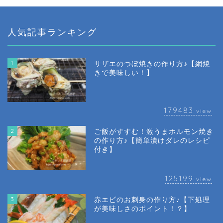
人気記事ランキング
1
サザエのつぼ焼きの作り方♪【網焼
きで美味しい！】
179483
view
2
ご飯がすすむ！激うまホルモン焼き
の作り方♪【簡単漬けダレのレシピ
付き】
125199
view
3
赤エビのお刺身の作り方♪【下処理
が美味しさのポイント！？】