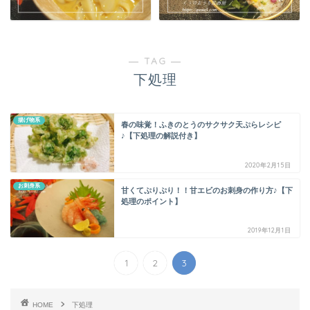
― TAG ―
下処理
揚げ物系
春の味覚！ふきのとうのサクサク天ぷらレシピ
♪【下処理の解説付き】
2020年2月15日
お刺身系
甘くてぷりぷり！！甘エビのお刺身の作り方♪【下
処理のポイント】
2019年12月1日
1
2
3
HOME
下処理