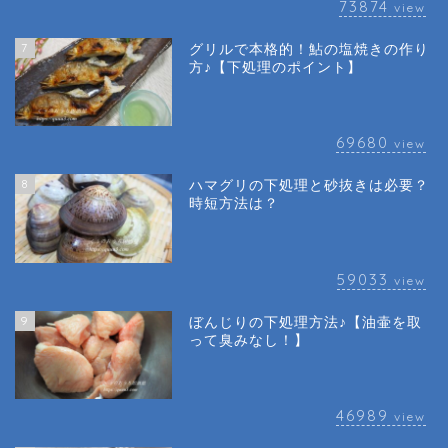
73874
view
7
グリルで本格的！鮎の塩焼きの作り
方♪【下処理のポイント】
69680
view
8
ハマグリの下処理と砂抜きは必要？
時短方法は？
59033
view
9
ぼんじりの下処理方法♪【油壷を取
って臭みなし！】
46989
view