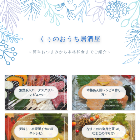
くぅのおうち居酒屋
～簡単おつまみから本格和食までご紹介～
無煙炭火ロータスグリル
本格あん肝レシピ＆作り
レビュー♪
方♪
美味しい自家製イカの塩
なまこのお刺身と茶ぶり
辛レシピ♪
なまこの作り方♪