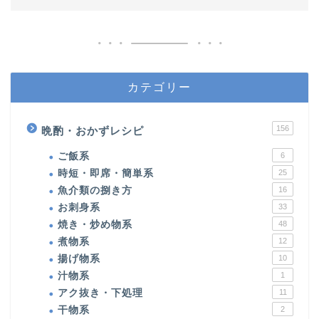
カテゴリー
156
晩酌・おかずレシピ
ご飯系
6
時短・即席・簡単系
25
魚介類の捌き方
16
お刺身系
33
焼き・炒め物系
48
煮物系
12
揚げ物系
10
汁物系
1
アク抜き・下処理
11
干物系
2