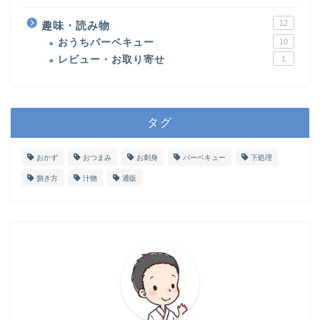
12
趣味・読み物
おうちバーベキュー
10
レビュー・お取り寄せ
1
タグ
おかず
おつまみ
お刺身
バーベキュー
下処理
捌き方
汁物
通販