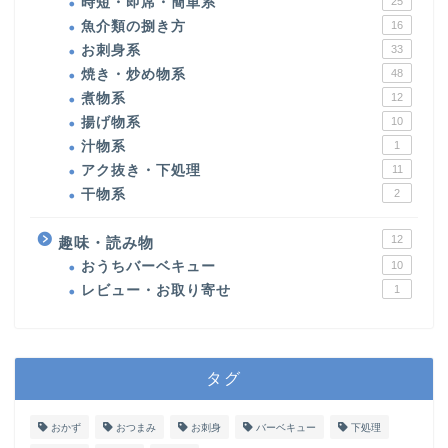
時短・即席・簡単系
25
魚介類の捌き方
16
お刺身系
33
焼き・炒め物系
48
煮物系
12
揚げ物系
10
汁物系
1
アク抜き・下処理
11
干物系
2
12
趣味・読み物
おうちバーベキュー
10
レビュー・お取り寄せ
1
タグ
おかず
おつまみ
お刺身
バーベキュー
下処理