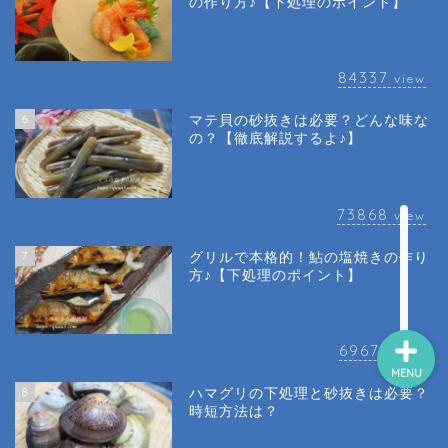
の作り方♪【下処理のポイント】
84337
view
6
マテ貝の砂抜きは必要？どんな味な
の？【徹底解説するよ♪】
73868
view
7
グリルで本格的！鮎の塩焼きの作り
方♪【下処理のポイント】
69674
view
MENU
8
ハマグリの下処理と砂抜きは必要？
時短方法は？