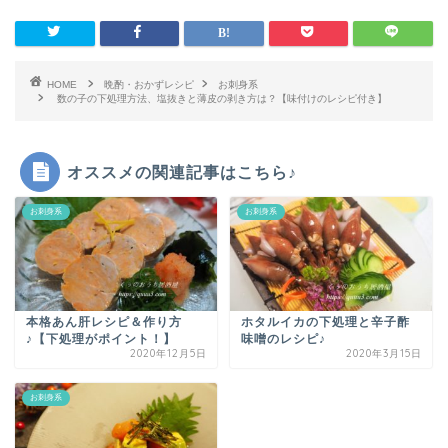
HOME
晩酌・おかずレシピ
お刺身系
数の子の下処理方法、塩抜きと薄皮の剥き方は？【味付けのレシピ付き】
オススメの関連記事はこちら♪
お刺身系
お刺身系
本格あん肝レシピ＆作り方
ホタルイカの下処理と辛子酢
♪【下処理がポイント！】
味噌のレシピ♪
2020年12月5日
2020年3月15日
お刺身系