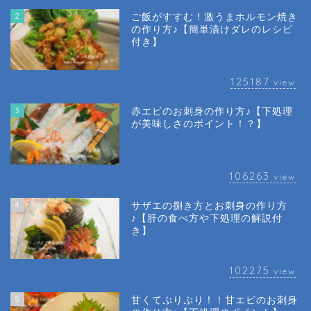
2
ご飯がすすむ！激うまホルモン焼き
の作り方♪【簡単漬けダレのレシピ
付き】
125187
view
3
赤エビのお刺身の作り方♪【下処理
が美味しさのポイント！？】
106263
view
4
サザエの捌き方とお刺身の作り方
♪【肝の食べ方や下処理の解説付
き】
102275
view
5
甘くてぷりぷり！！甘エビのお刺身