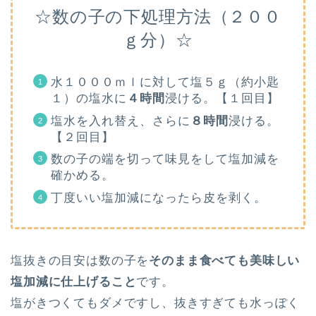
☆数の子の下処理方法（２００
ｇ分）☆
水１０００ｍｌに対して塩５ｇ（約小匙
１）の塩水に
４時間
浸ける。【１回目】
塩水を入れ替え、さらに
８時間
浸ける。
【２回目】
数の子の端を切って味見をして塩加減を
確かめる。
丁度いい塩加減になったら皮を剥く。
塩抜きの目安は数の子を
そのまま食べても美味しい
塩加減に仕上げること
です。
塩がきつくてもダメですし、抜きすぎても水っぽく