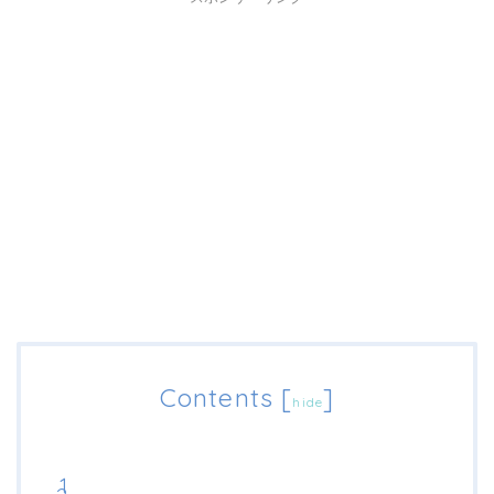
Contents
[
]
hide