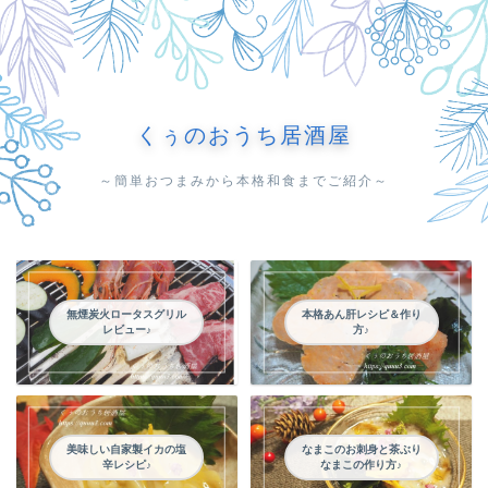
くぅのおうち居酒屋
～簡単おつまみから本格和食までご紹介～
無煙炭火ロータスグリル
本格あん肝レシピ＆作り
レビュー♪
方♪
美味しい自家製イカの塩
なまこのお刺身と茶ぶり
辛レシピ♪
なまこの作り方♪