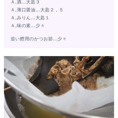
Ａ,酒…大匙３
Ａ,薄口醤油…大匙２，５
Ａ,みりん…大匙１
Ａ,味の素…少々
追い鰹用のかつお節…少々