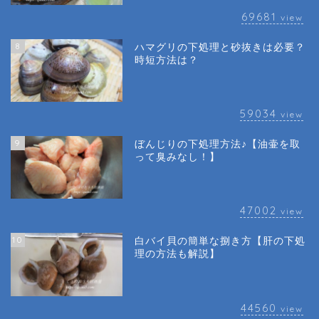
69681
view
8
ハマグリの下処理と砂抜きは必要？
時短方法は？
59034
view
9
ぼんじりの下処理方法♪【油壷を取
って臭みなし！】
47002
view
10
白バイ貝の簡単な捌き方【肝の下処
理の方法も解説】
44560
view