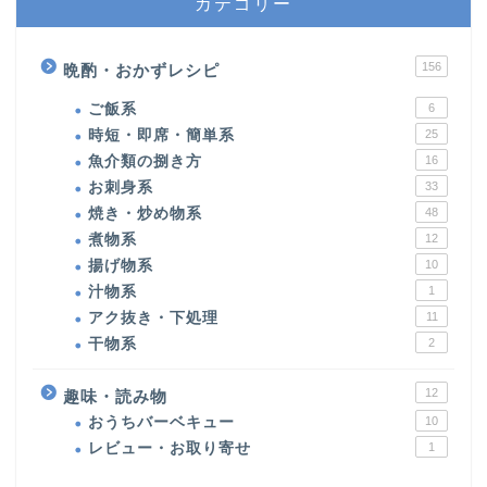
カテゴリー
156
晩酌・おかずレシピ
ご飯系
6
時短・即席・簡単系
25
魚介類の捌き方
16
お刺身系
33
焼き・炒め物系
48
煮物系
12
揚げ物系
10
汁物系
1
アク抜き・下処理
11
干物系
2
12
趣味・読み物
おうちバーベキュー
10
レビュー・お取り寄せ
1