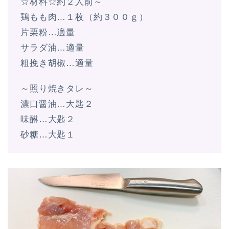
☆材料☆約２人前～
鶏もも肉…１枚（約３００ｇ）
片栗粉…適量
サラダ油…適量
粗挽き胡椒…適量
～照り焼きタレ～
濃口醤油…大匙２
味醂…大匙２
砂糖…大匙１