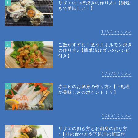
1
サザエのつぼ焼きの作り方♪【網焼
きで美味しい！】
179495
view
2
ご飯がすすむ！激うまホルモン焼き
の作り方♪【簡単漬けダレのレシピ
付き】
125207
view
3
赤エビのお刺身の作り方♪【下処理
が美味しさのポイント！？】
106310
view
4
サザエの捌き方とお刺身の作り方
♪【肝の食べ方や下処理の解説付