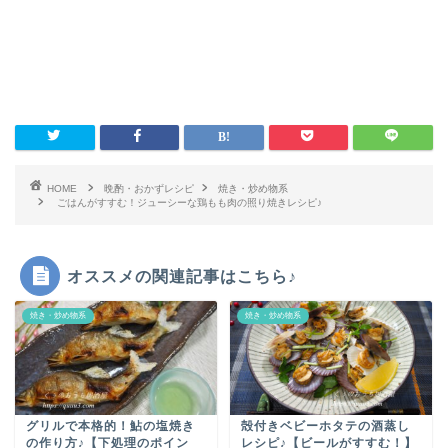
HOME
晩酌・おかずレシピ
焼き・炒め物系
ごはんがすすむ！ジューシーな鶏もも肉の照り焼きレシピ♪
オススメの関連記事はこちら♪
焼き・炒め物系
焼き・炒め物系
グリルで本格的！鮎の塩焼き
殻付きベビーホタテの酒蒸し
の作り方♪【下処理のポイン
レシピ♪【ビールがすすむ！】