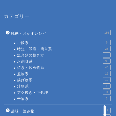
カテゴリー
156
晩酌・おかずレシピ
ご飯系
6
時短・即席・簡単系
25
魚介類の捌き方
16
お刺身系
33
焼き・炒め物系
48
煮物系
12
揚げ物系
10
汁物系
1
アク抜き・下処理
11
干物系
2
12
趣味・読み物