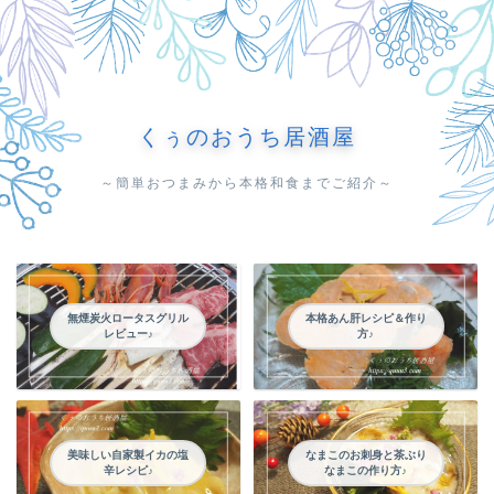
くぅのおうち居酒屋
～簡単おつまみから本格和食までご紹介～
無煙炭火ロータスグリル
本格あん肝レシピ＆作り
レビュー♪
方♪
美味しい自家製イカの塩
なまこのお刺身と茶ぶり
辛レシピ♪
なまこの作り方♪